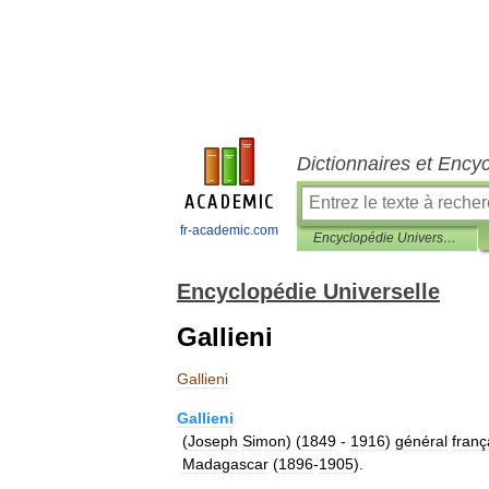
Dictionnaires et Ency
fr-academic.com
Encyclopédie Universelle
Encyclopédie Universelle
Gallieni
Gallieni
Gallieni
(
Joseph
Simon
) (
1849
-
1916
)
général
franç
Madagascar
(
1896
-
1905
).