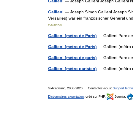
Galliéni
— Joseph Gallieni Joseph Gallieni 
Gallieni
— Joseph Simon Gallieni Joseph Simon
Versailles) war ein französischer General 
Wikipedia
Gallieni (métro de Paris)
— Gallieni Parc 
Gallieni (metro de Paris)
— Gallieni (métro 
Gallieni (métro de paris)
— Gallieni Parc 
Gallieni (métro parisien)
— Gallieni (métro 
© Academic, 2000-2026
Contactez-nous:
Support techn
Dictionnaires exportation
, créé sur PHP,
Joomla,