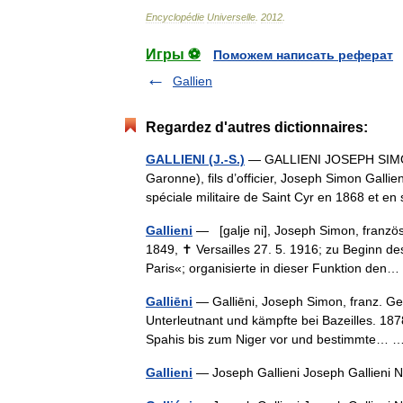
Encyclopédie
Universelle
.
2012
.
Игры ⚽
Поможем написать реферат
Gallien
Regardez d'autres dictionnaires:
GALLIENI (J.-S.)
— GALLIENI JOSEPH SIMON (
Garonne), fils d’officier, Joseph Simon Gallien
spéciale militaire de Saint Cyr en 1868 et 
Gallieni
— [galje ni], Joseph Simon, französ
1849, ✝ Versailles 27. 5. 1916; zu Beginn de
Paris«; organisierte in dieser Funktion de
Galliēni
— Galliēni, Joseph Simon, franz. Ge
Unterleutnant und kämpfte bei Bazeilles. 18
Spahis bis zum Niger vor und bestimmte…
Gallieni
— Joseph Gallieni Joseph Gallieni 