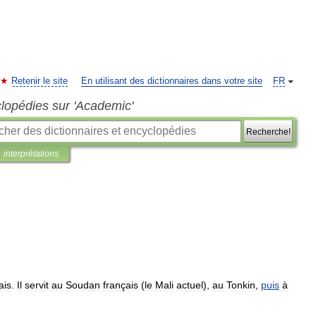
Retenir le site
En utilisant des dictionnaires dans votre site
FR
clopédies sur 'Academic'
Recherche!
interprétations
ais
.
Il
servit
au
Soudan
français
(
le
Mali
actuel
),
au
Tonkin
,
puis
à