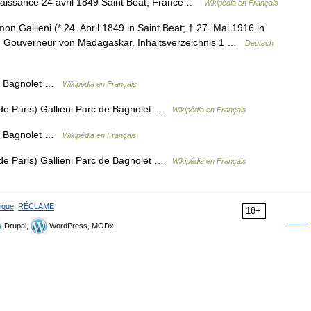
Naissance 24 avril 1849 Saint Béat, France …
Wikipédia en Français
 Gallieni (* 24. April 1849 in Saint Beat; † 27. Mai 1916 in
und Gouverneur von Madagaskar. Inhaltsverzeichnis 1 …
Deutsch
de Bagnolet …
Wikipédia en Français
de Paris) Gallieni Parc de Bagnolet …
Wikipédia en Français
de Bagnolet …
Wikipédia en Français
de Paris) Gallieni Parc de Bagnolet …
Wikipédia en Français
ique
,
RÉCLAME
18+
Drupal,
WordPress, MODx.