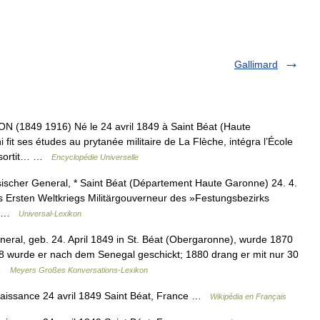
Gallimard
1849 1916) Né le 24 avril 1849 à Saint Béat (Haute
i fit ses études au prytanée militaire de La Flèche, intégra l’École
en sortit… …
Encyclopédie Universelle
ischer General, * Saint Béat (Département Haute Garonne) 24. 4.
s Ersten Weltkriegs Militärgouverneur des »Festungsbezirks
n… …
Universal-Lexikon
neral, geb. 24. April 1849 in St. Béat (Obergaronne), wurde 1870
78 wurde er nach dem Senegal geschickt; 1880 drang er mit nur 30
 …
Meyers Großes Konversations-Lexikon
Naissance 24 avril 1849 Saint Béat, France …
Wikipédia en Français